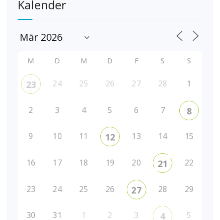
Kalender
M
D
M
D
F
S
S
24
25
26
27
28
1
23
2
3
4
5
6
7
8
9
10
11
13
14
15
12
16
17
18
19
20
22
21
23
24
25
26
28
29
27
30
31
1
2
3
5
4