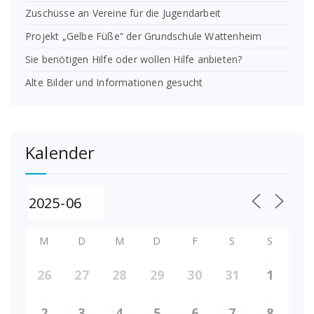
Zuschüsse an Vereine für die Jugendarbeit
Projekt „Gelbe Füße“ der Grundschule Wattenheim
Sie benötigen Hilfe oder wollen Hilfe anbieten?
Alte Bilder und Informationen gesucht
Kalender
M
D
M
D
F
S
S
26
27
28
29
30
31
1
2
3
4
5
6
7
8