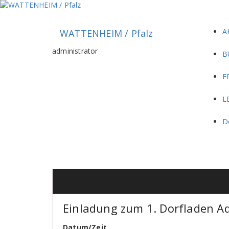
Zum
Inhalt
springen
A
WATTENHEIM / Pfalz
administrator
B
F
L
D
Einladung zum 1. Dorfladen A
Datum/Zeit