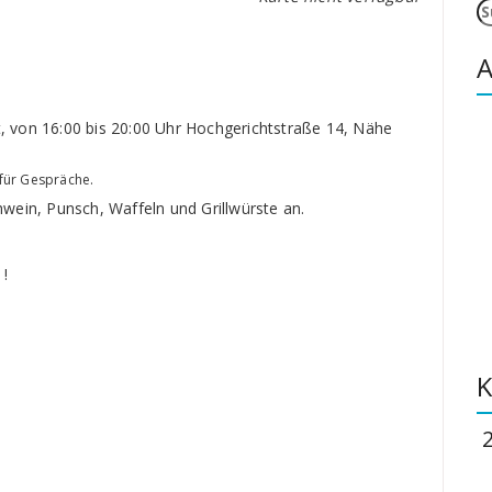
S
n
A
 von 16:00 bis 20:00 Uhr Hochgerichtstraße 14, Nähe
 für Gespräche.
ühwein, Punsch, Waffeln und Grillwürste an.
.
 !
K