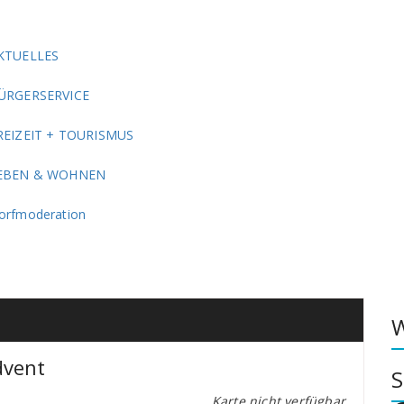
KTUELLES
ÜRGERSERVICE
REIZEIT + TOURISMUS
EBEN & WOHNEN
orfmoderation
W
dvent
S
Karte nicht verfügbar