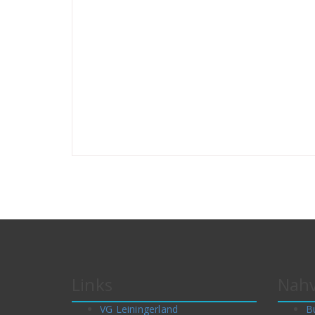
Links
Nahv
VG Leiningerland
B