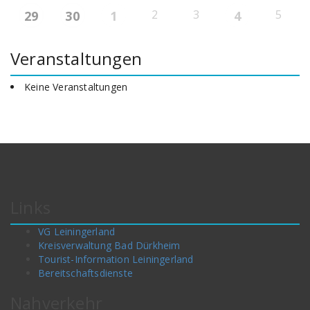
2
3
5
29
30
1
4
Veranstaltungen
Keine Veranstaltungen
Links
VG Leiningerland
Kreisverwaltung Bad Dürkheim
Tourist-Information Leiningerland
Bereitschaftsdienste
Nahverkehr