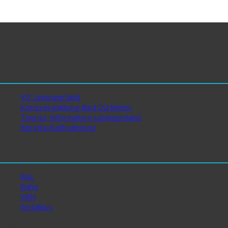
Links
VG Leiningerland
Kreisverwaltung Bad Dürkheim
Tourist-Information Leiningerland
Bereitschaftsdienste
Nahverkehr
Bus
Bahn
VRN
Eistalbus
Info