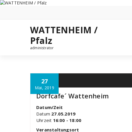
Zum
Inhalt
springen
WATTENHEIM /
Pfalz
administrator
27
Mai, 2019
Dorfcafe´ Wattenheim
Datum/Zeit
Datum
27.05.2019
Uhrzeit
16:00 - 18:00
Veranstaltungsort