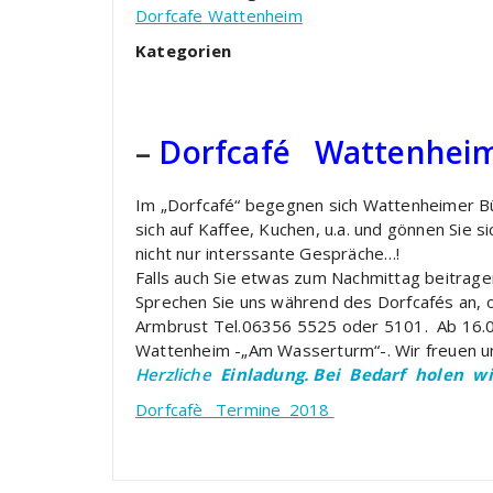
Dorfcafe Wattenheim
Kategorien
–
Dorfcafé Wattenheim
Im „Dorfcafé“ begegnen sich Wattenheimer Bür
sich auf Kaffee, Kuchen, u.a. und gönnen Sie s
nicht nur interssante Gespräche…!
Falls auch Sie etwas zum Nachmittag beitrag
Sprechen Sie uns während des Dorfcafés an, 
Armbrust Tel.06356 5525 oder 5101. Ab 16.00
Wattenheim -„Am Wasserturm“-. Wir freuen un
Herzliche
Einladung.
Bei Bedarf holen wir
Dorfcafè_ Termine_2018