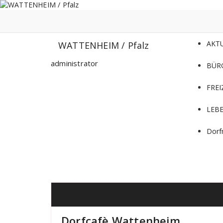
Zum
Inhalt
springen
AKT
WATTENHEIM / Pfalz
administrator
BÜR
FREI
LEB
Dorf
Dorfcafè Wattenheim