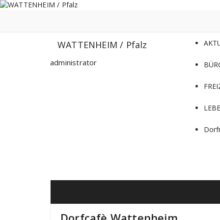
Zum
Inhalt
springen
AKT
WATTENHEIM / Pfalz
administrator
BÜR
FREI
LEB
Dorf
Dorfcafè Wattenheim