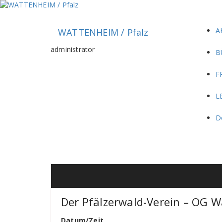
Zum
Inhalt
springen
A
WATTENHEIM / Pfalz
administrator
B
F
L
D
Der Pfälzerwald-Verein – OG 
Datum/Zeit