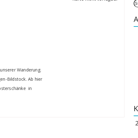
S
n
A
 unserer Wanderung.
n-Bildstock. Ab hier
osterschänke in
K