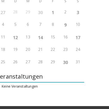
M
D
M
D
F
S
S
28
29
2
27
30
1
3
4
5
6
7
8
10
9
11
13
15
16
12
14
17
18
19
20
21
22
23
24
25
26
27
28
29
31
30
eranstaltungen
Keine Veranstaltungen