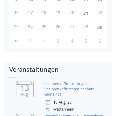
16
17
18
19
20
22
21
23
24
25
26
27
28
29
30
1
2
3
4
5
6
Veranstaltungen
Seniorenkaffee im August -
13
Seniorenkaffeeteam der kath.
Aug.
Gemeinde
13 Aug. 26
Wattenheim
Haxenfest beim ATSV Wattenheim