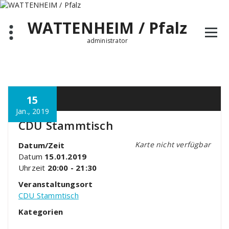
Zum
Inhalt
WATTENHEIM / Pfalz
springen
administrator
15
Jan., 2019
CDU Stammtisch
Karte nicht verfügbar
Datum/Zeit
Datum
15.01.2019
Uhrzeit
20:00 - 21:30
Veranstaltungsort
CDU Stammtisch
Kategorien