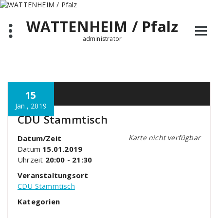
Zum
Inhalt
WATTENHEIM / Pfalz
springen
administrator
15
Jan., 2019
CDU Stammtisch
Karte nicht verfügbar
Datum/Zeit
Datum
15.01.2019
Uhrzeit
20:00 - 21:30
Veranstaltungsort
CDU Stammtisch
Kategorien