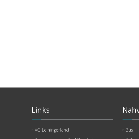
Links
Nahv
VG Leiningerland
Bus