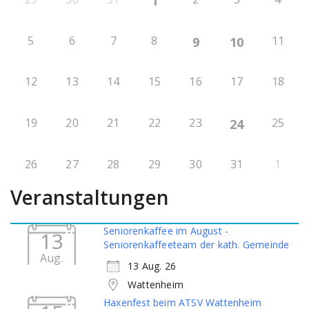
1
5
6
7
8
11
9
10
12
13
14
15
16
17
18
19
20
21
22
23
25
24
26
27
28
29
30
31
1
Veranstaltungen
Seniorenkaffee im August -
13
Seniorenkaffeeteam der kath. Gemeinde
Aug.
13 Aug. 26
Wattenheim
Haxenfest beim ATSV Wattenheim