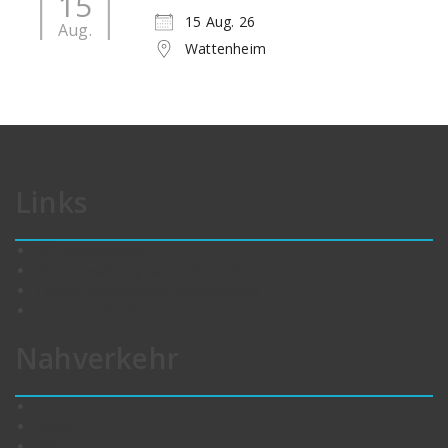
15
15 Aug. 26
Aug.
Wattenheim
Links
VG Leiningerland
Kreisverwaltung Bad Dürkheim
Tourist-Information Leiningerland
Bereitschaftsdienste
Nahverkehr
Bus
Bahn
VRN