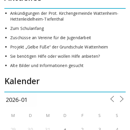
Ankündigungen der Prot. Kirchengemeinde Wattenheim-
Hettenleidelheim-Tiefenthal
Zum Schulanfang
Zuschüsse an Vereine für die Jugendarbeit
Projekt „Gelbe Füße“ der Grundschule Wattenheim
Sie benötigen Hilfe oder wollen Hilfe anbieten?
Alte Bilder und Informationen gesucht
Kalender
M
D
M
D
F
S
S
29
30
31
2
3
4