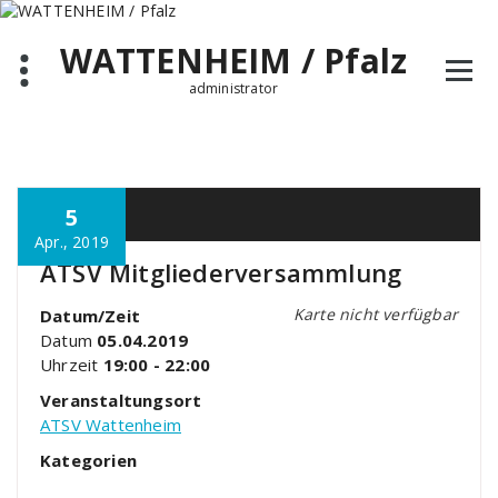
Zum
Inhalt
WATTENHEIM / Pfalz
springen
administrator
5
Apr., 2019
ATSV Mitgliederversammlung
Karte nicht verfügbar
Datum/Zeit
Datum
05.04.2019
Uhrzeit
19:00 - 22:00
Veranstaltungsort
ATSV Wattenheim
Kategorien