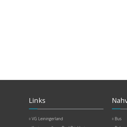
Links
Nahv
VG Leiningerland
Bus