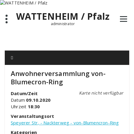
Zum
Inhalt
WATTENHEIM / Pfalz
springen
administrator
Anwohnerversammlung von-
Blumecron-Ring
Karte nicht verfügbar
Datum/Zeit
Datum
09.10.2020
Uhrzeit
18:30
Veranstaltungsort
Speyerer Str, - Nackterweg - von-Blumencron-Ring
Kategorien