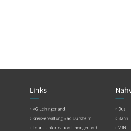
Links
Nahv
VG Leiningerland
Bus
Kreisverwaltung Bad Dürkheim
Bahn
Tourist-Information Leiningerland
VRN