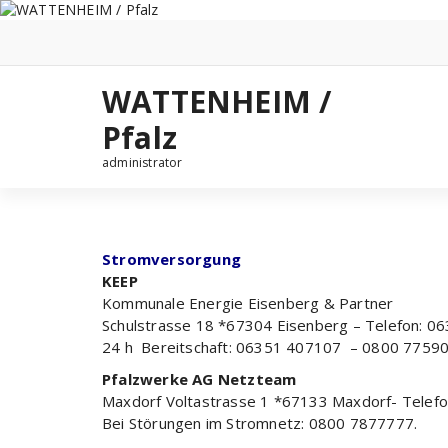
Zum
Inhalt
springen
WATTENHEIM /
Pfalz
administrator
Stromversorgung
KEEP
Kommunale Energie Eisenberg & Partner
Schulstrasse 18 *67304 Eisenberg – Telefon: 0
24 h Bereitschaft: 06351 407107 – 0800 775900
Pfalzwerke AG Netzteam
Maxdorf Voltastrasse 1 *67133 Maxdorf- Telefo
Bei Störungen im Stromnetz: 0800 7877777.