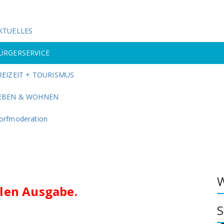
KTUELLES
ÜRGERSERVICE
REIZEIT + TOURISMUS
EBEN & WOHNEN
orfmoderation
W
llen Ausgabe.
S