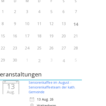
M
D
M
D
F
S
S
1
2
3
4
5
6
7
8
9
10
11
12
13
14
15
16
17
18
19
20
21
22
23
24
25
26
27
28
29
30
1
3
5
2
4
eranstaltungen
Seniorenkaffee im August -
13
Seniorenkaffeeteam der kath.
Aug.
Gemeinde
13 Aug. 26
Wattenheim