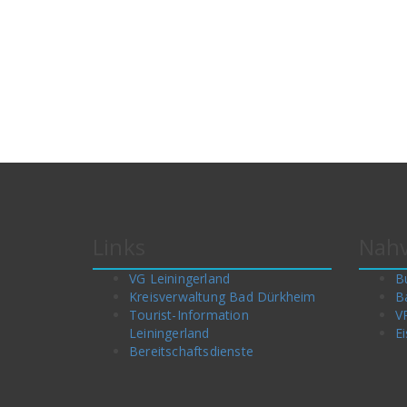
Links
Nahv
VG Leiningerland
B
Kreisverwaltung Bad Dürkheim
B
Tourist-Information
V
Leiningerland
Ei
Bereitschaftsdienste