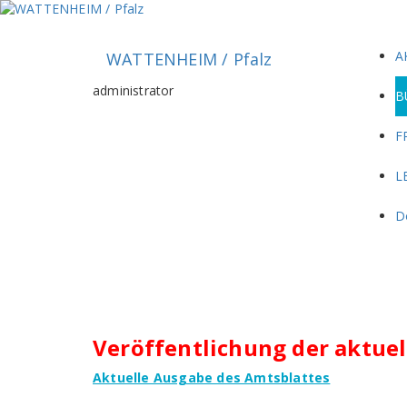
Zum
Inhalt
springen
A
WATTENHEIM / Pfalz
administrator
B
F
L
D
Veröffentlichung der aktue
Aktuelle Ausgabe des Amtsblattes