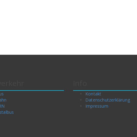
erkehr
Info
us
Kontakt
ahn
Datenschutzerklärung
RN
Impressum
stalbus