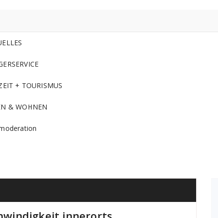
UELLES
GERSERVICE
ZEIT + TOURISMUS
EN & WOHNEN
moderation
windigkeit innerorts