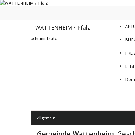
Zum
Inhalt
springen
AKT
WATTENHEIM / Pfalz
administrator
BÜR
FREI
LEB
Dorf
Allgemein
Gemeinde Wattenheim: Gesch