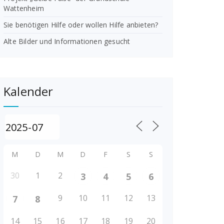
Wattenheim
Sie benötigen Hilfe oder wollen Hilfe anbieten?
Alte Bilder und Informationen gesucht
Kalender
M
D
M
D
F
S
S
30
1
2
3
4
5
6
9
10
11
12
13
7
8
14
15
16
17
18
19
20