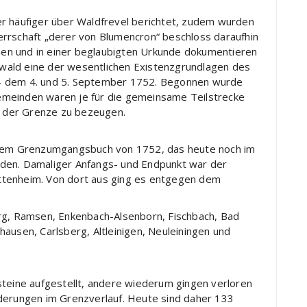
er häufiger über Waldfrevel berichtet, zudem wurden
errschaft „derer von Blumencron“ beschloss daraufhin
en und in einer beglaubigten Urkunde dokumentieren
wald eine der wesentlichen Existenzgrundlagen des
– dem 4. und 5. September 1752. Begonnen wurde
emeinden waren je für die gemeinsame Teilstrecke
 der Grenze zu bezeugen.
n dem Grenzumgangsbuch von 1752, das heute noch im
den. Damaliger Anfangs- und Endpunkt war der
ttenheim. Von dort aus ging es entgegen dem
erg, Ramsen, Enkenbach-Alsenborn, Fischbach, Bad
ausen, Carlsberg, Altleinigen, Neuleiningen und
steine aufgestellt, andere wiederum gingen verloren
nderungen im Grenzverlauf. Heute sind daher 133