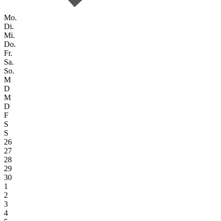
Mo.
Di.
Mi.
Do.
Fr.
Sa.
So.
M
D
M
D
F
S
S
26
27
28
29
30
1
2
3
4