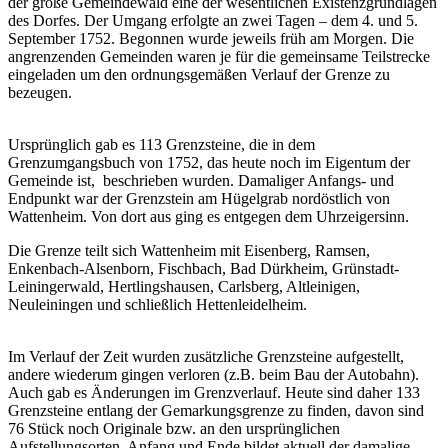
der große Gemeindewald eine der wesentlichen Existenzgrundlagen
des Dorfes. Der Umgang erfolgte an zwei Tagen – dem 4. und 5.
September 1752. Begonnen wurde jeweils früh am Morgen. Die
angrenzenden Gemeinden waren je für die gemeinsame Teilstrecke
eingeladen um den ordnungsgemäßen Verlauf der Grenze zu
bezeugen.
Ursprünglich gab es 113 Grenzsteine, die in dem
Grenzumgangsbuch von 1752, das heute noch im Eigentum der
Gemeinde ist, beschrieben wurden. Damaliger Anfangs- und
Endpunkt war der Grenzstein am Hügelgrab nordöstlich von
Wattenheim. Von dort aus ging es entgegen dem Uhrzeigersinn.
Die Grenze teilt sich Wattenheim mit Eisenberg, Ramsen,
Enkenbach-Alsenborn, Fischbach, Bad Dürkheim, Grünstadt-
Leiningerwald, Hertlingshausen, Carlsberg, Altleinigen,
Neuleiningen und schließlich Hettenleidelheim.
Im Verlauf der Zeit wurden zusätzliche Grenzsteine aufgestellt,
andere wiederum gingen verloren (z.B. beim Bau der Autobahn).
Auch gab es Änderungen im Grenzverlauf. Heute sind daher 133
Grenzsteine entlang der Gemarkungsgrenze zu finden, davon sind
76 Stück noch Originale bzw. an den ursprünglichen
Aufstellungsorten. Anfang und Ende bildet aktuell der damalige