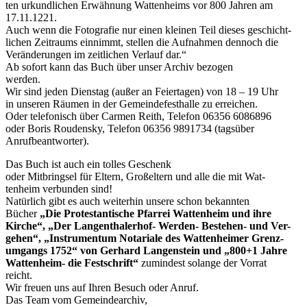
ten urkundlichen Erwähnung Wattenheims vor 800 Jahren am
17.11.1221.
Auch wenn die Fotografie nur einen kleinen Teil dieses geschicht-
lichen Zeitraums einnimmt, stellen die Aufnahmen dennoch die
Veränderungen im zeitlichen Verlauf dar.“
Ab sofort kann das Buch über unser Archiv bezogen
werden.
Wir sind jeden Dienstag (außer an Feiertagen) von 18 – 19 Uhr
in unseren Räumen in der Gemeindefesthalle zu erreichen.
Oder telefonisch über Carmen Reith, Telefon 06356 6086896
oder Boris Roudensky, Telefon 06356 9891734 (tagsüber
Anrufbeantworter).
Das Buch ist auch ein tolles Geschenk
oder Mitbringsel für Eltern, Großeltern und alle die mit Wat-
tenheim verbunden sind!
Natürlich gibt es auch weiterhin unsere schon bekannten
Bücher
„Die Protestantische Pfarrei Wattenheim und ihre
Kirche“, „Der Langenthalerhof- Werden- Bestehen- und Ver-
gehen“, „Instrumentum Notariale des Wattenheimer Grenz-
umgangs 1752“ von Gerhard Langenstein und „800+1 Jahre
Wattenheim- die Festschrift“
zumindest solange der Vorrat
reicht.
Wir freuen uns auf Ihren Besuch oder Anruf.
Das Team vom Gemeindearchiv,