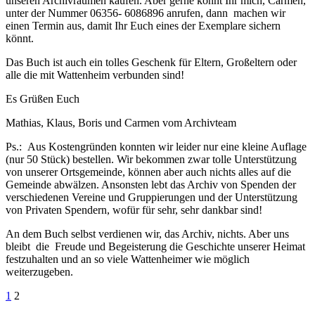
unseren Archivräumen kaufen. Aber gerne könnt Ihr mich, Carmen,
unter der Nummer 06356- 6086896 anrufen, dann machen wir
einen Termin aus, damit Ihr Euch eines der Exemplare sichern
könnt.
Das Buch ist auch ein tolles Geschenk für Eltern, Großeltern oder
alle die mit Wattenheim verbunden sind!
Es Grüßen Euch
Mathias, Klaus, Boris und Carmen vom Archivteam
Ps.: Aus Kostengründen konnten wir leider nur eine kleine Auflage
(nur 50 Stück) bestellen. Wir bekommen zwar tolle Unterstützung
von unserer Ortsgemeinde, können aber auch nichts alles auf die
Gemeinde abwälzen. Ansonsten lebt das Archiv von Spenden der
verschiedenen Vereine und Gruppierungen und der Unterstützung
von Privaten Spendern, wofür für sehr, sehr dankbar sind!
An dem Buch selbst verdienen wir, das Archiv, nichts. Aber uns
bleibt die Freude und Begeisterung die Geschichte unserer Heimat
festzuhalten und an so viele Wattenheimer wie möglich
weiterzugeben.
Seitennummerierung
1
2