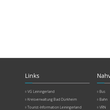
Links
Nahv
VG Leiningerland
Bus
Kreisverwaltung Bad Dürkheim
Bahn
Tourist-Information Leiningerland
VRN