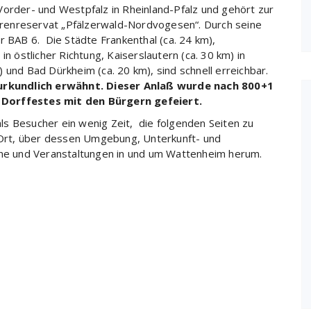
Vorder- und Westpfalz in Rheinland-Pfalz und gehört zur
renreservat „Pfälzerwald-Nordvogesen“. Durch seine
r BAB 6. Die Städte Frankenthal (ca. 24 km),
n östlicher Richtung, Kaiserslautern (ca. 30 km) in
 und Bad Dürkheim (ca. 20 km), sind schnell erreichbar.
urkundlich erwähnt.
Dieser Anlaß wurde nach 800+1
 Dorffestes mit den Bürgern gefeiert.
s Besucher ein wenig Zeit, die folgenden Seiten zu
n Ort, über dessen Umgebung, Unterkunft- und
mine und Veranstaltungen in und um Wattenheim herum.