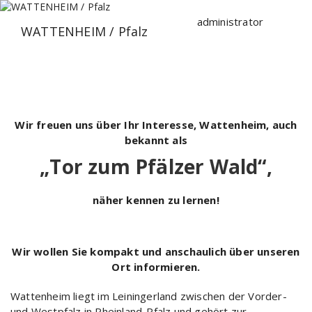
Zum
Inhalt
administrator
WATTENHEIM / Pfalz
springen
Wir freuen uns über Ihr Interesse, Wattenheim, auch
bekannt als
„Tor zum Pfälzer Wald“,
näher kennen zu lernen!
Wir wollen Sie kompakt und anschaulich über unseren
Ort informieren.
Wattenheim liegt im Leiningerland zwischen der Vorder-
und Westpfalz in Rheinland-Pfalz und gehört zur