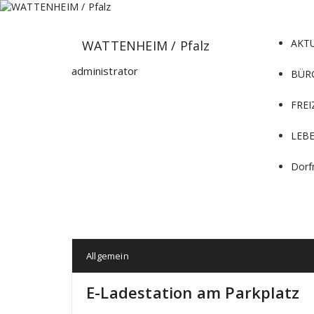
Zum
Inhalt
springen
AKT
WATTENHEIM / Pfalz
administrator
BÜR
FREI
LEB
Dorf
Allgemein
E-Ladestation am Parkplatz