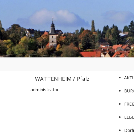
Zum
Inhalt
springen
AKT
WATTENHEIM / Pfalz
administrator
BÜR
FREI
LEB
Dorf