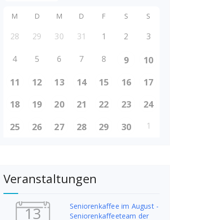
M
D
M
D
F
S
S
28
29
30
31
1
2
3
4
5
6
7
8
9
10
11
12
13
14
15
16
17
18
19
20
21
22
23
24
1
25
26
27
28
29
30
Veranstaltungen
Seniorenkaffee im August -
13
Seniorenkaffeeteam der