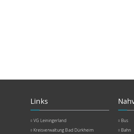
Links
Nahv
VG Leiningerland
Bus
Kreisverwaltung Bad Dürkheim
Bahn