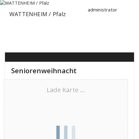
Zum
Inhalt
administrator
WATTENHEIM / Pfalz
springen
Seniorenweihnacht
Lade Karte ...