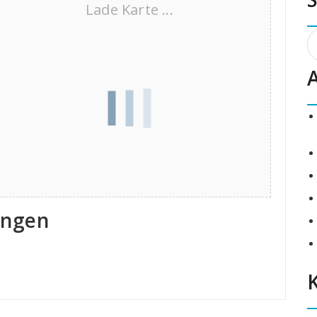
Lade Karte ...
S
n
ungen