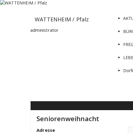
Zum
Inhalt
springen
AKT
WATTENHEIM / Pfalz
administrator
BÜR
FREI
LEB
Dorf
Seniorenweihnacht
Adresse