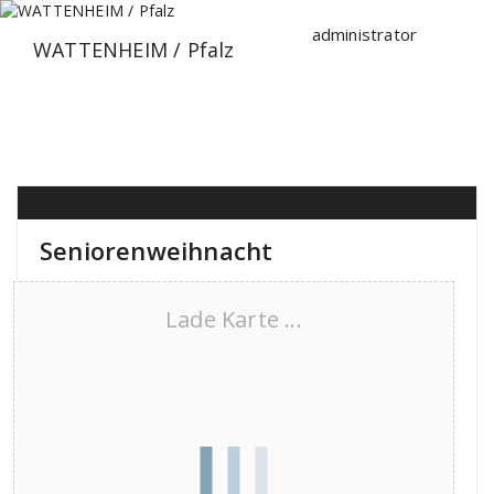
Zum
Inhalt
administrator
WATTENHEIM / Pfalz
springen
Seniorenweihnacht
Lade Karte ...