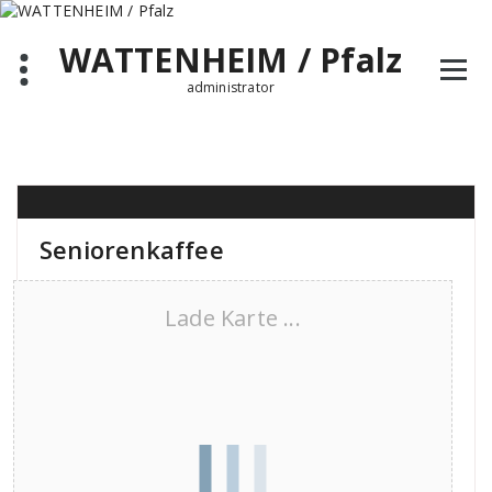
Zum
Inhalt
WATTENHEIM / Pfalz
springen
administrator
Seniorenkaffee
Lade Karte ...