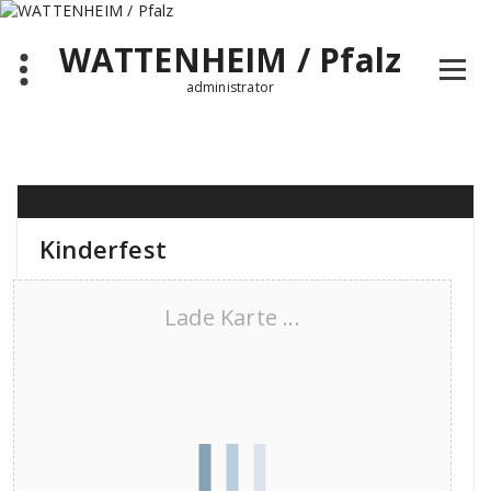
Zum
Inhalt
WATTENHEIM / Pfalz
springen
administrator
Kinderfest
Lade Karte ...