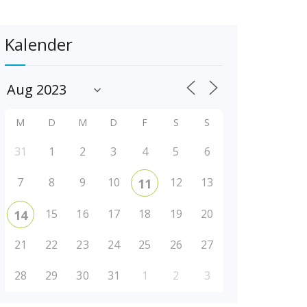
Kalender
M
D
M
D
F
S
S
31
1
2
3
4
5
6
7
8
9
10
12
13
11
15
16
17
18
19
20
14
21
22
23
24
25
26
27
28
29
30
31
1
2
3