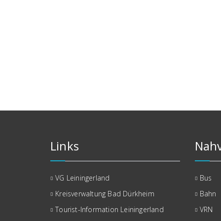
Links
Nahv
VG Leiningerland
Bus
Kreisverwaltung Bad Dürkheim
Bahn
Tourist-Information Leiningerland
VRN