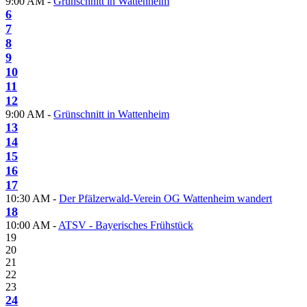
9:00 AM -
Grünschnitt in Wattenheim
6
7
8
9
10
11
12
9:00 AM -
Grünschnitt in Wattenheim
13
14
15
16
17
10:30 AM -
Der Pfälzerwald-Verein OG Wattenheim wandert
18
10:00 AM -
ATSV - Bayerisches Frühstück
19
20
21
22
23
24