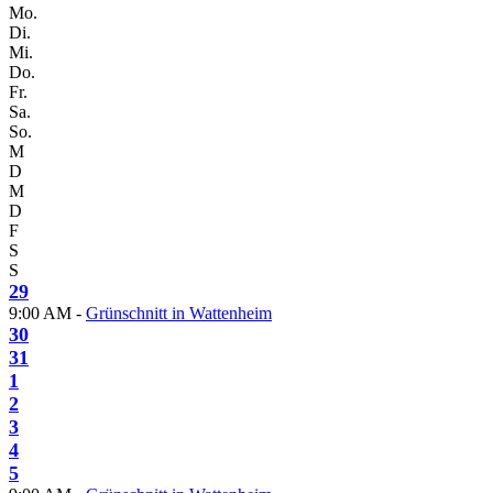
Mo.
Di.
Mi.
Do.
Fr.
Sa.
So.
M
D
M
D
F
S
S
29
9:00 AM -
Grünschnitt in Wattenheim
30
31
1
2
3
4
5