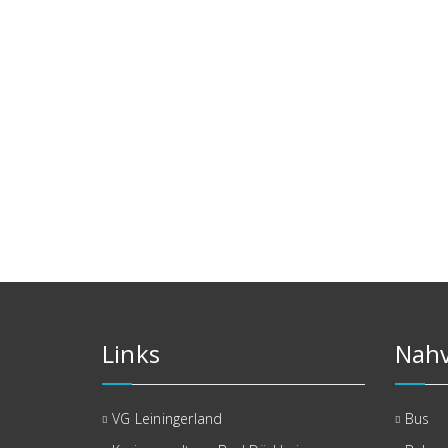
Links
Nahv
VG Leiningerland
Bus