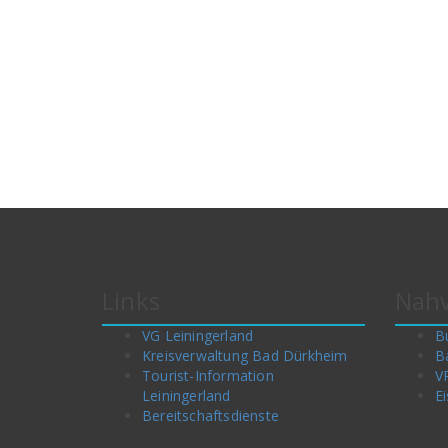
Links
Nahv
VG Leiningerland
B
Kreisverwaltung Bad Dürkheim
B
Tourist-Information
V
Leiningerland
Ei
Bereitschaftsdienste