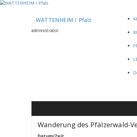
Zum
Inhalt
springen
A
WATTENHEIM / Pfalz
administrator
B
F
L
D
Wanderung des Pfälzerwald-Ve
Datum/Zeit