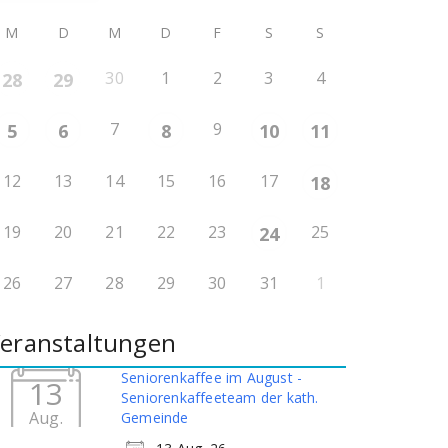
M
D
M
D
F
S
S
30
1
2
3
4
28
29
7
9
5
6
8
10
11
12
13
14
15
16
17
18
19
20
21
22
23
25
24
26
27
28
29
30
31
1
eranstaltungen
Seniorenkaffee im August -
13
Seniorenkaffeeteam der kath.
Aug.
Gemeinde