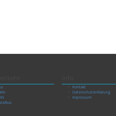
erkehr
Info
us
Kontakt
ahn
Datenschutzerklärung
RN
Impressum
stalbus