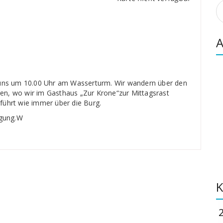
S
n
A
n uns um 10.00 Uhr am Wasserturm. Wir wandern über den
en, wo wir im Gasthaus „Zur Krone“zur Mittagsrast
führt wie immer über die Burg.
igung.W
K