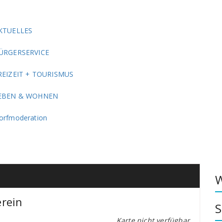
KTUELLES
ÜRGERSERVICE
REIZEIT + TOURISMUS
EBEN & WOHNEN
orfmoderation
W
rein
S
Karte nicht verfügbar