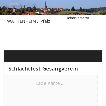
Zum
Inhalt
springen
administrator
WATTENHEIM / Pfalz
Schlachtfest Gesangverein
Lade Karte ...