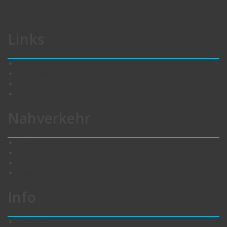
Links
VG Leiningerland
Kreisverwaltung Bad Dürkheim
Tourist-Information Leiningerland
Bereitschaftsdienste
Nahverkehr
Bus
Bahn
VRN
Eistalbus
Info
Kontakt