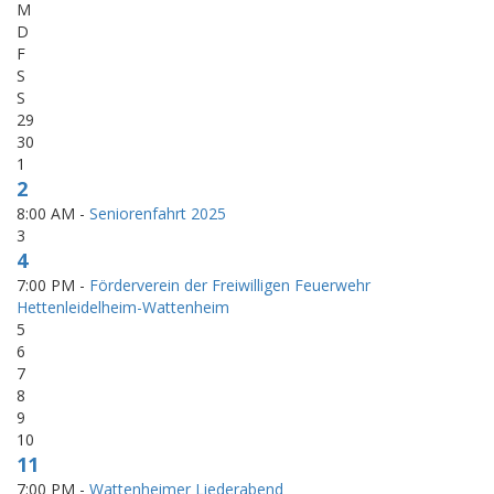
M
D
F
S
S
29
30
1
2
8:00 AM -
Seniorenfahrt 2025
3
4
7:00 PM -
Förderverein der Freiwilligen Feuerwehr
Hettenleidelheim-Wattenheim
5
6
7
8
9
10
11
7:00 PM -
Wattenheimer Liederabend