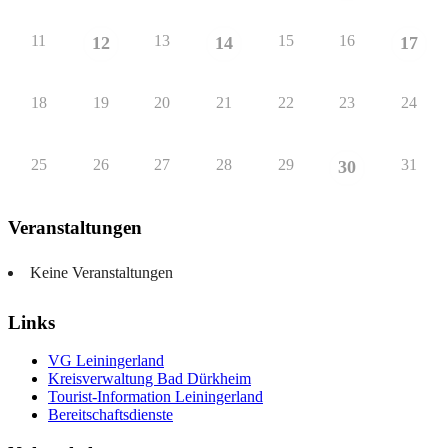
11
13
15
16
12
14
17
18
19
20
21
22
23
24
25
26
27
28
29
31
30
Veranstaltungen
Keine Veranstaltungen
Links
VG Leiningerland
Kreisverwaltung Bad Dürkheim
Tourist-Information Leiningerland
Bereitschaftsdienste