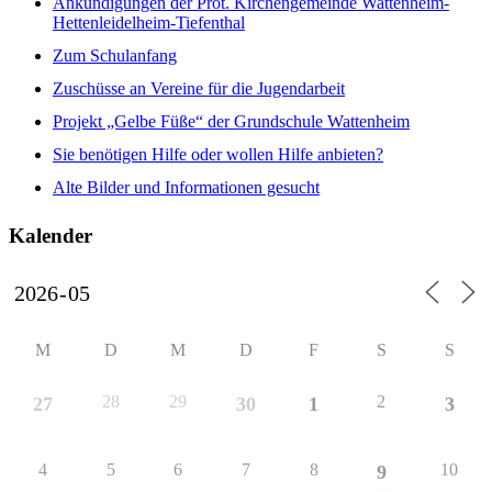
Ankündigungen der Prot. Kirchengemeinde Wattenheim-
Hettenleidelheim-Tiefenthal
Zum Schulanfang
Zuschüsse an Vereine für die Jugendarbeit
Projekt „Gelbe Füße“ der Grundschule Wattenheim
Sie benötigen Hilfe oder wollen Hilfe anbieten?
Alte Bilder und Informationen gesucht
Kalender
M
D
M
D
F
S
S
28
29
2
27
30
1
3
4
5
6
7
8
10
9