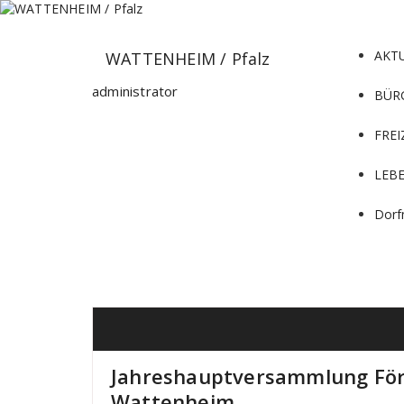
Zum
Inhalt
springen
AKT
WATTENHEIM / Pfalz
administrator
BÜR
FREI
LEB
Dorf
Jahreshauptversammlung För
Wattenheim