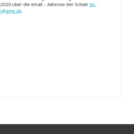
2020 über die email – Adresse der Schule
gs-
rth@gmx.de
.
verein
a Muckel
kel