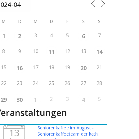
M
D
M
D
F
S
S
3
4
5
7
1
2
6
8
9
10
12
13
11
14
15
17
18
19
21
16
20
22
23
24
25
26
27
28
2
3
5
29
30
1
4
Veranstaltungen
Seniorenkaffee im August -
13
Seniorenkaffeeteam der kath.