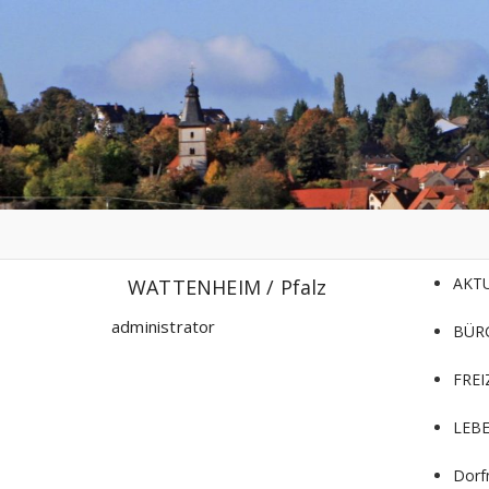
Zum
Inhalt
springen
AKT
WATTENHEIM / Pfalz
administrator
BÜR
FREI
LEB
Dorf