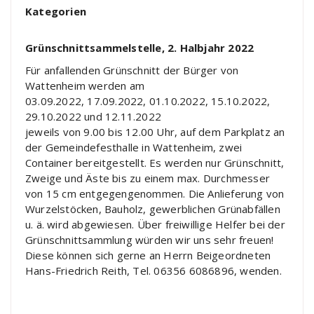
Kategorien
Grünschnittsammelstelle, 2. Halbjahr 2022
Für anfallenden Grünschnitt der Bürger von
Wattenheim
wer
den am
03.09.2022, 17.09.2022,
01.10.2022, 15.10.2022,
29.10.2022 und
12.11.2022
jeweils von 9.00 bis 12.00 Uhr, auf dem Parkplatz an
der
Gemeindefesthalle in Wattenheim, zwei
Container bereit
gestellt. Es werden nur Grünschnitt,
Zweige und Äste bis zu
einem max. Durchmesser
von 15 cm entgegengenommen.
Die Anlieferung von
Wurzelstöcken, Bauholz, gewerblichen
Grünabfällen
u. ä. wird abgewiesen.
Über freiwillige Helfer bei der
Grünschnittsammlung wür
den wir uns sehr freuen!
Diese können sich gerne an Herrn
Beigeordneten
Hans-Friedrich Reith, Tel. 06356 6086896,
wenden.