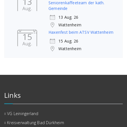
13
Seniorenkaffeeteam der kath.
Aug.
Gemeinde
13 Aug. 26
Wattenheim
Haxenfest beim ATSV Wattenheim
15
15 Aug. 26
Aug.
Wattenheim
Links
VG Leiningerland
Kreisverwaltung Bad Dürkheim