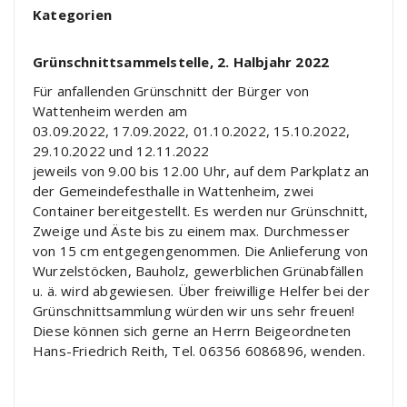
Kategorien
Grünschnittsammelstelle, 2. Halbjahr 2022
Für anfallenden Grünschnitt der Bürger von
Wattenheim
wer
den am
03.09.2022, 17.09.2022,
01.10.2022, 15.10.2022,
29.10.2022 und
12.11.2022
jeweils von 9.00 bis 12.00 Uhr, auf dem Parkplatz an
der
Gemeindefesthalle in Wattenheim, zwei
Container bereit
gestellt. Es werden nur Grünschnitt,
Zweige und Äste bis zu
einem max. Durchmesser
von 15 cm entgegengenommen.
Die Anlieferung von
Wurzelstöcken, Bauholz, gewerblichen
Grünabfällen
u. ä. wird abgewiesen.
Über freiwillige Helfer bei der
Grünschnittsammlung wür
den wir uns sehr freuen!
Diese können sich gerne an Herrn
Beigeordneten
Hans-Friedrich Reith, Tel. 06356 6086896,
wenden.