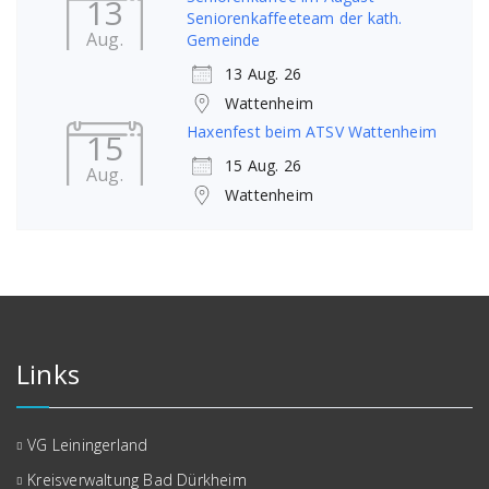
13
Seniorenkaffeeteam der kath.
Aug.
Gemeinde
13 Aug. 26
Wattenheim
Haxenfest beim ATSV Wattenheim
15
15 Aug. 26
Aug.
Wattenheim
Links
VG Leiningerland
Kreisverwaltung Bad Dürkheim