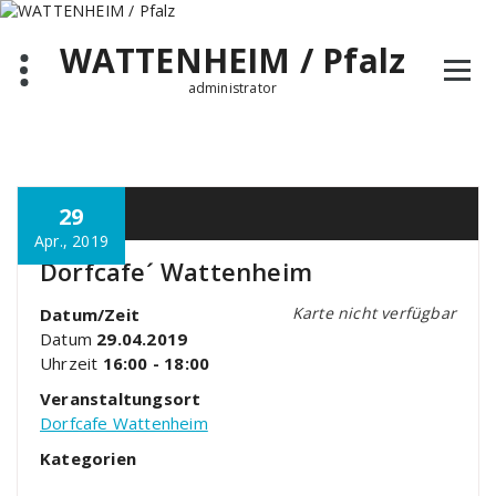
Zum
Inhalt
WATTENHEIM / Pfalz
springen
administrator
29
Apr., 2019
Dorfcafe´ Wattenheim
Karte nicht verfügbar
Datum/Zeit
Datum
29.04.2019
Uhrzeit
16:00 - 18:00
Veranstaltungsort
Dorfcafe Wattenheim
Kategorien