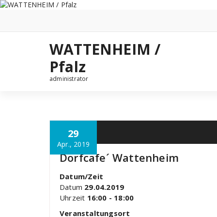
Zum
Inhalt
springen
WATTENHEIM /
Pfalz
administrator
29
Apr., 2019
Dorfcafe´ Wattenheim
Datum/Zeit
Datum
29.04.2019
Uhrzeit
16:00 - 18:00
Veranstaltungsort