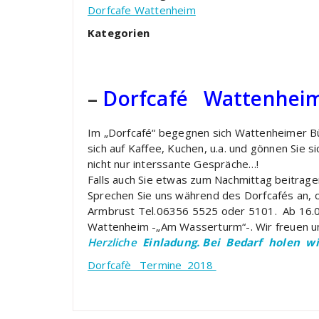
Dorfcafe Wattenheim
Kategorien
–
Dorfcafé Wattenheim
Im „Dorfcafé“ begegnen sich Wattenheimer Bür
sich auf Kaffee, Kuchen, u.a. und gönnen Sie s
nicht nur interssante Gespräche…!
Falls auch Sie etwas zum Nachmittag beitrag
Sprechen Sie uns während des Dorfcafés an, 
Armbrust Tel.06356 5525 oder 5101. Ab 16.00
Wattenheim -„Am Wasserturm“-. Wir freuen un
Herzliche
Einladung.
Bei Bedarf holen wir
Dorfcafè_ Termine_2018