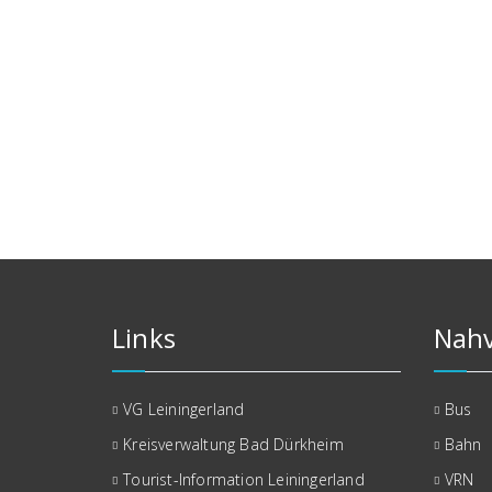
Links
Nahv
VG Leiningerland
Bus
Kreisverwaltung Bad Dürkheim
Bahn
Tourist-Information Leiningerland
VRN