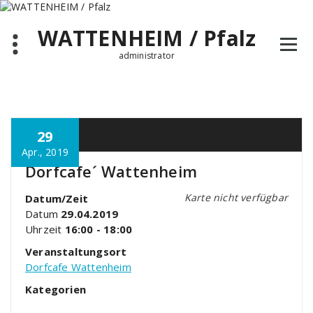
Zum
Inhalt
WATTENHEIM / Pfalz
springen
administrator
29
Apr., 2019
Dorfcafe´ Wattenheim
Karte nicht verfügbar
Datum/Zeit
Datum
29.04.2019
Uhrzeit
16:00 - 18:00
Veranstaltungsort
Dorfcafe Wattenheim
Kategorien