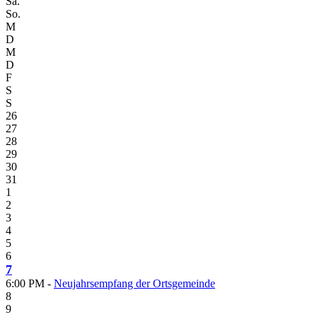
Sa.
So.
M
D
M
D
F
S
S
26
27
28
29
30
31
1
2
3
4
5
6
7
6:00 PM -
Neujahrsempfang der Ortsgemeinde
8
9