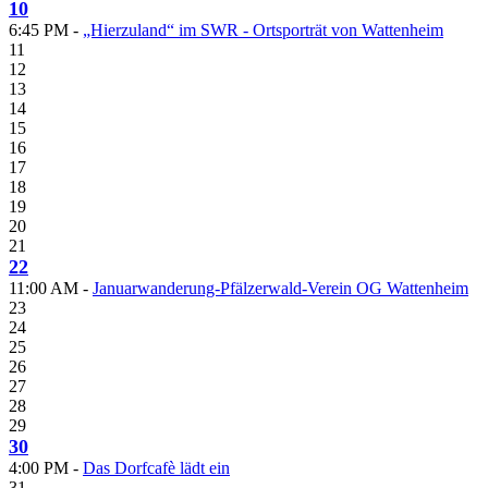
10
6:45 PM -
„Hierzuland“ im SWR - Ortsporträt von Wattenheim
11
12
13
14
15
16
17
18
19
20
21
22
11:00 AM -
Januarwanderung-Pfälzerwald-Verein OG Wattenheim
23
24
25
26
27
28
29
30
4:00 PM -
Das Dorfcafè lädt ein
31