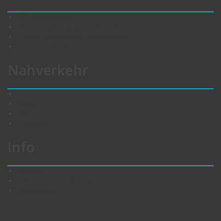
VG Leiningerland
Kreisverwaltung Bad Dürkheim
Tourist-Information Leiningerland
Bereitschaftsdienste
Nahverkehr
Bus
Bahn
VRN
Eistalbus
Info
Kontakt
Datenschutzerklärung
Impressum