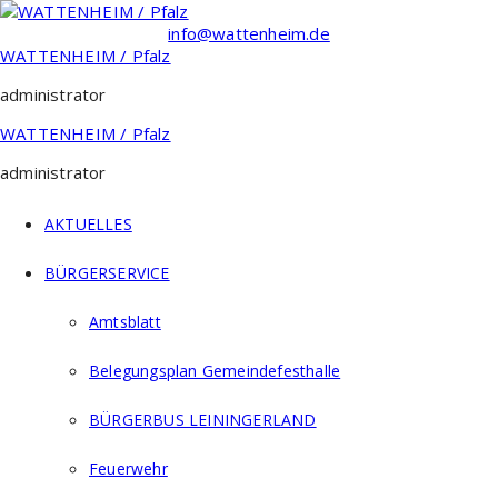
Zum
Inhalt
info@wattenheim.de
springen
WATTENHEIM / Pfalz
administrator
WATTENHEIM / Pfalz
administrator
AKTUELLES
BÜRGERSERVICE
Amtsblatt
Belegungsplan Gemeindefesthalle
BÜRGERBUS LEININGERLAND
Feuerwehr