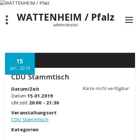
Zum
Inhalt
WATTENHEIM / Pfalz
springen
administrator
15
Jan., 2019
CDU Stammtisch
Karte nicht verfügbar
Datum/Zeit
Datum
15.01.2019
Uhrzeit
20:00 - 21:30
Veranstaltungsort
CDU Stammtisch
Kategorien